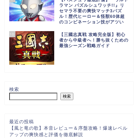
ラマン パズルシュワッチ!!』リ
セマラ不要の爽快マッチ3パズ
ル！歴代ヒーロー＆怪獣60体超
のコンビネーション技がアツい
10
【三國志真戦 攻略完全版】初心
者から中級者へ！勝ち抜くための
最強シーズン戦略ガイド
検索
検索
最近の投稿
【風と竜の歌】本音レビュー＆序盤攻略！爆速レベル
アップの爽快感と評価を徹底解説