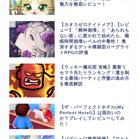
魅力を徹底レビュー！
6
【カオスゼロナイトメア】【レビ
ュー】「精神崩壊」と「あられも
ない姿」に惹かれて始めたら、睡
眠時間崩壊レベルの中毒性！ 奥
深すぎるデッキ構築型ローグライ
トRPGの評価
7
【ラッキー傭兵団 攻略】最新リ
セマラ当たりランキング！運を制
する最強パーティと序盤の進め方
を徹底解説
8
【ザ・パーフェクトホテル(My
Perfect Hotel)】は面白いの
か？プレイしてレビューしてみ
た！
9
【パズシュワ徹底評価】『ウルト