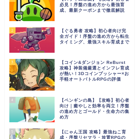
必見！序盤の進め方から最強育
成、最新クーポンまで徹底解説
2
【ぐる勇者 攻略】初心者向け完
全ガイド！序盤の進め方から転生
タイミング、最強スキル育成まで
3
【コイン&ダンジョン ReBurst
攻略】神装備厳選とインフレ育成
が熱い！3Dコインプッシャー×お
手軽オートバトルRPGの評価
4
【ペンギンの島】【攻略】初心者
向け｜癒やしと効率を両立！序盤
の進め方とゴールド・生命力の集
め方
5
【にゃん王国 攻略】最強ねこ育
成・序盤リセマラ・放置RPGの