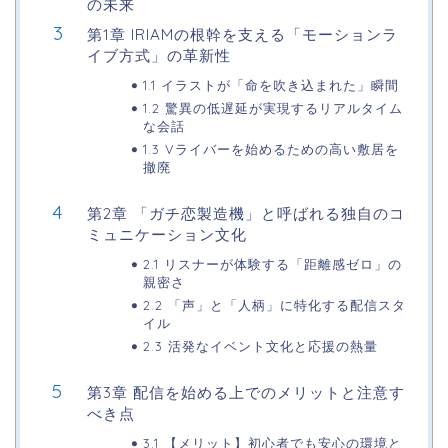
の未来
第1章 IRIAMの根幹を支える「モーションラ
イブ方式」の革新性
1.1 イラストが「命を吹き込まれた」瞬間
1.2 驚異の低遅延が実現するリアルタイム
な会話
1.3 Vライバーを始めるための高い敷居を
撤廃
第2章 「ガチ恋製造機」と呼ばれる独自のコ
ミュニケーション文化
2.1 リスナーが体験する「距離感ゼロ」の
親密さ
2.2 「声」と「人柄」に特化する配信スタ
イル
2.3 活発なイベント文化と応援の熱量
第3章 配信を始める上でのメリットと注意す
べき点
3.1 【メリット】初心者でも安心の環境と