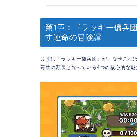
第1章：『ラッキー傭兵団
す運命の冒険譚
まずは『ラッキー傭兵団』が、なぜこれ
毒性の源泉となっている4つの核心的な魅