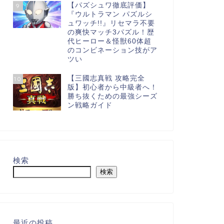
【パズシュワ徹底評価】
9
『ウルトラマン パズルシ
ュワッチ!!』リセマラ不要
の爽快マッチ3パズル！歴
代ヒーロー＆怪獣60体超
のコンビネーション技がア
ツい
【三國志真戦 攻略完全
10
版】初心者から中級者へ！
勝ち抜くための最強シーズ
ン戦略ガイド
検索
検索
最近の投稿