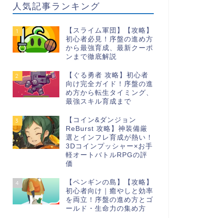
人気記事ランキング
【スライム軍団】【攻略】
1
初心者必見！序盤の進め方
から最強育成、最新クーポ
ンまで徹底解説
【ぐる勇者 攻略】初心者
2
向け完全ガイド！序盤の進
め方から転生タイミング、
最強スキル育成まで
【コイン&ダンジョン
3
ReBurst 攻略】神装備厳
選とインフレ育成が熱い！
3Dコインプッシャー×お手
軽オートバトルRPGの評
価
【ペンギンの島】【攻略】
4
初心者向け｜癒やしと効率
を両立！序盤の進め方とゴ
ールド・生命力の集め方