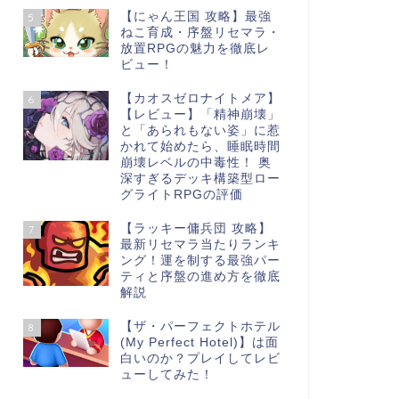
【にゃん王国 攻略】最強
5
ねこ育成・序盤リセマラ・
放置RPGの魅力を徹底レ
ビュー！
【カオスゼロナイトメア】
6
【レビュー】「精神崩壊」
と「あられもない姿」に惹
かれて始めたら、睡眠時間
崩壊レベルの中毒性！ 奥
深すぎるデッキ構築型ロー
グライトRPGの評価
【ラッキー傭兵団 攻略】
7
最新リセマラ当たりランキ
ング！運を制する最強パー
ティと序盤の進め方を徹底
解説
【ザ・パーフェクトホテル
8
(My Perfect Hotel)】は面
白いのか？プレイしてレビ
ューしてみた！