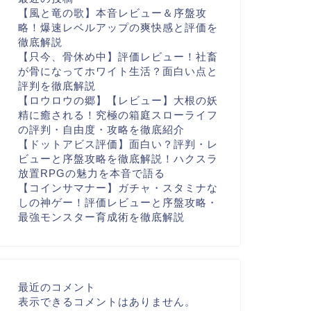
【風と竜の歌】本音レビュー＆序盤攻
略！爆速レベルアップの爽快感と評価を
徹底解説
【只今、骨休め中】評価レビュー！社畜
が骨になってホワイト生活？面白い点と
評判を徹底解説
【ロウロウの郷】【レビュー】大根の妖
精に癒される！究極の箱庭スローライフ
の評判・自由度・攻略を徹底紹介
【ドットアビス評価】面白い？評判・レ
ビューと序盤攻略を徹底解説！ハクスラ
放置RPGの魅力を本音で語る
【コインサマナー】ガチャ・スタミナな
しの神ゲー！評価レビューと序盤攻略・
最強モンスター育成術を徹底解説
最近のコメント
表示できるコメントはありません。