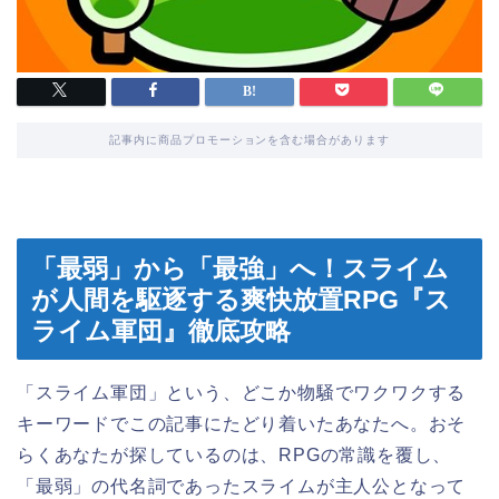
記事内に商品プロモーションを含む場合があります
「最弱」から「最強」へ！スライム
が人間を駆逐する爽快放置RPG『ス
ライム軍団』徹底攻略
「スライム軍団」という、どこか物騒でワクワクする
キーワードでこの記事にたどり着いたあなたへ。おそ
らくあなたが探しているのは、RPGの常識を覆し、
「最弱」の代名詞であったスライムが主人公となって