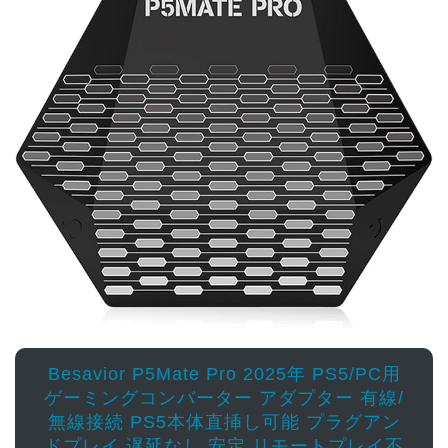
Besavior P5Mate Pro 2025年 PS5/PC用
ゲーミングコンバーター アダプター 有線/
無線接続 PS5本体直挿し可能 プラグアン
ドプレイ 遅延なし 安定 リモートプレイ不