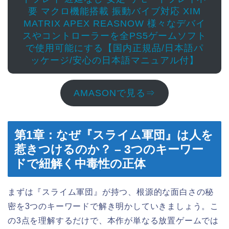
要 マクロ機能搭載 振動バイブ対応 XIM
MATRIX APEX REASNOW 様々なデバイ
スやコントローラーを全PS5ゲームソフト
で使用可能にする【国内正規品/日本語パ
ッケージ/安心の日本語マニュアル付】
AMASONで見る⇒
第1章：なぜ『スライム軍団』は人を
惹きつけるのか？ – 3つのキーワー
ドで紐解く中毒性の正体
まずは『スライム軍団』が持つ、根源的な面白さの秘
密を3つのキーワードで解き明かしていきましょう。こ
の3点を理解するだけで、本作が単なる放置ゲームでは