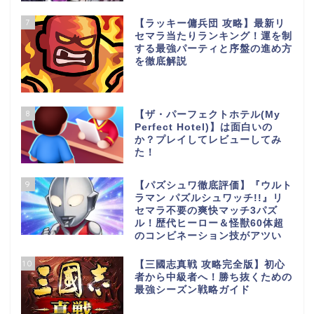
7
【ラッキー傭兵団 攻略】最新リ
セマラ当たりランキング！運を制
する最強パーティと序盤の進め方
を徹底解説
8
【ザ・パーフェクトホテル(My
Perfect Hotel)】は面白いの
か？プレイしてレビューしてみ
た！
9
【パズシュワ徹底評価】『ウルト
ラマン パズルシュワッチ!!』リ
セマラ不要の爽快マッチ3パズ
ル！歴代ヒーロー＆怪獣60体超
のコンビネーション技がアツい
10
【三國志真戦 攻略完全版】初心
者から中級者へ！勝ち抜くための
最強シーズン戦略ガイド