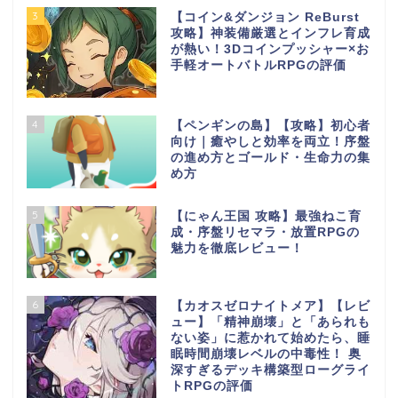
3
【コイン&ダンジョン ReBurst
攻略】神装備厳選とインフレ育成
が熱い！3Dコインプッシャー×お
手軽オートバトルRPGの評価
4
【ペンギンの島】【攻略】初心者
向け｜癒やしと効率を両立！序盤
の進め方とゴールド・生命力の集
め方
5
【にゃん王国 攻略】最強ねこ育
成・序盤リセマラ・放置RPGの
魅力を徹底レビュー！
6
【カオスゼロナイトメア】【レビ
ュー】「精神崩壊」と「あられも
ない姿」に惹かれて始めたら、睡
眠時間崩壊レベルの中毒性！ 奥
深すぎるデッキ構築型ローグライ
トRPGの評価