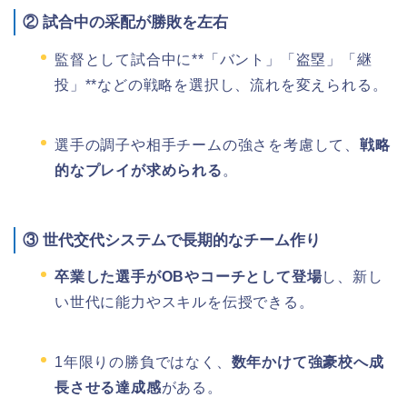
②
試合中の采配が勝敗を左右
監督として試合中に**「バント」「盗塁」「継
投」**などの戦略を選択し、流れを変えられる。
選手の調子や相手チームの強さを考慮して、
戦略
的なプレイが求められる
。
③
世代交代システムで長期的なチーム作り
卒業した選手がOBやコーチとして登場
し、新し
い世代に能力やスキルを伝授できる。
1年限りの勝負ではなく、
数年かけて強豪校へ成
長させる達成感
がある。