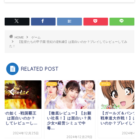
HOME
ゲーム
【監督たちの甲子園 世紀の逆転劇】は面白いのか？プレイしてレビューしてみ
た！
RELATED POST
ム
ゲーム
ゲーム
獅子の如く -戦国覇王
【徹底レビュー】【お願
【ガールズ＆パンツ
記-】は面白いのか？
い社長！】は面白い？美
戦車道大作戦！】は
レイしてレビューし...
少女×経営シミュで中
いのか？プレイしてレ.
毒...
2024年12月25日
2024年4月
2024年12月29日