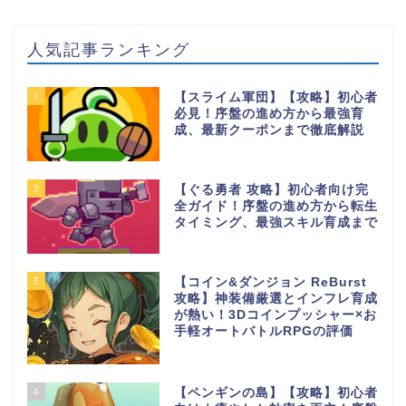
人気記事ランキング
1
【スライム軍団】【攻略】初心者
必見！序盤の進め方から最強育
成、最新クーポンまで徹底解説
2
【ぐる勇者 攻略】初心者向け完
全ガイド！序盤の進め方から転生
タイミング、最強スキル育成まで
3
【コイン&ダンジョン ReBurst
攻略】神装備厳選とインフレ育成
が熱い！3Dコインプッシャー×お
手軽オートバトルRPGの評価
4
【ペンギンの島】【攻略】初心者