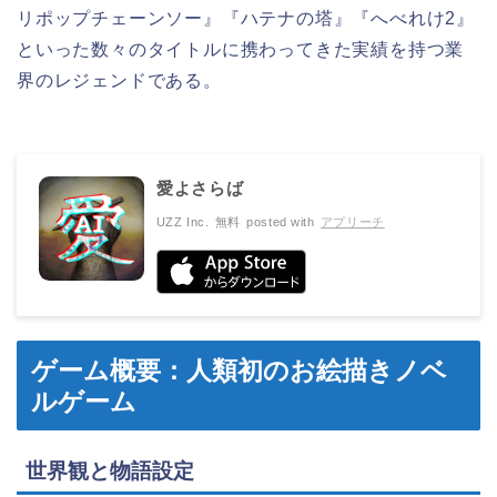
リポップチェーンソー』『ハテナの塔』『へべれけ2』
といった数々のタイトルに携わってきた実績を持つ業
界のレジェンドである。
愛よさらば
UZZ Inc.
無料
posted with
アプリーチ
ゲーム概要：人類初のお絵描きノベ
ルゲーム
世界観と物語設定