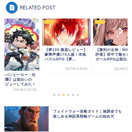
RELATED POST
ム
アプリ
ゲーム
【夢100 徹底レビュー】
【勝利の女神：NIKK
豪華声優170人超！本格
評価】背中で魅せる
パズルRPG【夢...
ガールRPGは面白...
2025年12月5日
2024年12
バンバンヒーロー：社
の逆襲】は面白いの
？レビューしてみた！
2024年12月11日
フェイトウォー攻略ガイド｜無課金でも
楽しめる神話系戦略ゲームの始め方