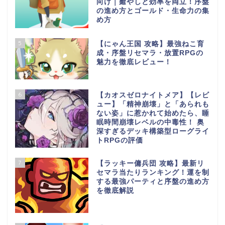
向け｜癒やしと効率を両立！序盤
の進め方とゴールド・生命力の集
め方
5
【にゃん王国 攻略】最強ねこ育
成・序盤リセマラ・放置RPGの
魅力を徹底レビュー！
6
【カオスゼロナイトメア】【レビ
ュー】「精神崩壊」と「あられも
ない姿」に惹かれて始めたら、睡
眠時間崩壊レベルの中毒性！ 奥
深すぎるデッキ構築型ローグライ
トRPGの評価
7
【ラッキー傭兵団 攻略】最新リ
セマラ当たりランキング！運を制
する最強パーティと序盤の進め方
を徹底解説