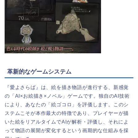
革新的なゲームシステム
『愛よさらば』は、絵を描き物語が進行する、新感覚
の「AI×お絵描き×ノベル」ゲームです。独自のAI技術
により、あなたの「絵ゴコロ」を評価します。このシ
ステムこそが本作最大の特徴であり、プレイヤーが描
いた絵をリアルタイムでAIが解析・評価し、それによ
って物語の展開が変化するという画期的な仕組みを採