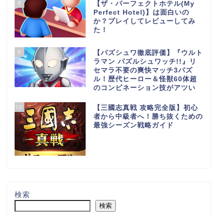
8
【ザ・パーフェクトホテル(My
Perfect Hotel)】は面白いの
か？プレイしてレビューしてみ
た！
9
【パズシュワ徹底評価】『ウルト
ラマン パズルシュワッチ!!』リ
セマラ不要の爽快マッチ3パズ
ル！歴代ヒーロー＆怪獣60体超
のコンビネーション技がアツい
10
【三國志真戦 攻略完全版】初心
者から中級者へ！勝ち抜くための
最強シーズン戦略ガイド
検索
検索