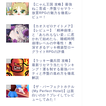
【にゃん王国 攻略】最強
5
ねこ育成・序盤リセマラ・
放置RPGの魅力を徹底レ
ビュー！
【カオスゼロナイトメア】
6
【レビュー】「精神崩壊」
と「あられもない姿」に惹
かれて始めたら、睡眠時間
崩壊レベルの中毒性！ 奥
深すぎるデッキ構築型ロー
グライトRPGの評価
【ラッキー傭兵団 攻略】
7
最新リセマラ当たりランキ
ング！運を制する最強パー
ティと序盤の進め方を徹底
解説
【ザ・パーフェクトホテル
8
(My Perfect Hotel)】は面
白いのか？プレイしてレビ
ューしてみた！