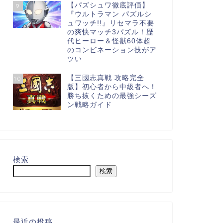
【パズシュワ徹底評価】
9
『ウルトラマン パズルシ
ュワッチ!!』リセマラ不要
の爽快マッチ3パズル！歴
代ヒーロー＆怪獣60体超
のコンビネーション技がア
ツい
【三國志真戦 攻略完全
10
版】初心者から中級者へ！
勝ち抜くための最強シーズ
ン戦略ガイド
検索
検索
最近の投稿