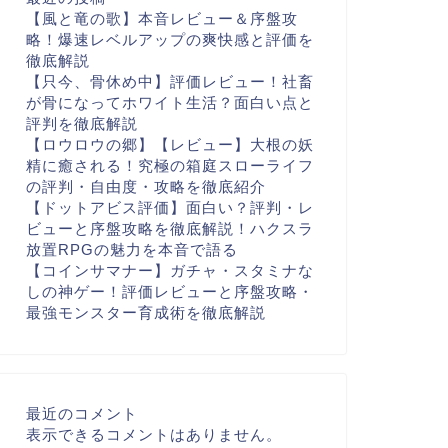
【風と竜の歌】本音レビュー＆序盤攻
略！爆速レベルアップの爽快感と評価を
徹底解説
【只今、骨休め中】評価レビュー！社畜
が骨になってホワイト生活？面白い点と
評判を徹底解説
【ロウロウの郷】【レビュー】大根の妖
精に癒される！究極の箱庭スローライフ
の評判・自由度・攻略を徹底紹介
【ドットアビス評価】面白い？評判・レ
ビューと序盤攻略を徹底解説！ハクスラ
放置RPGの魅力を本音で語る
【コインサマナー】ガチャ・スタミナな
しの神ゲー！評価レビューと序盤攻略・
最強モンスター育成術を徹底解説
最近のコメント
表示できるコメントはありません。