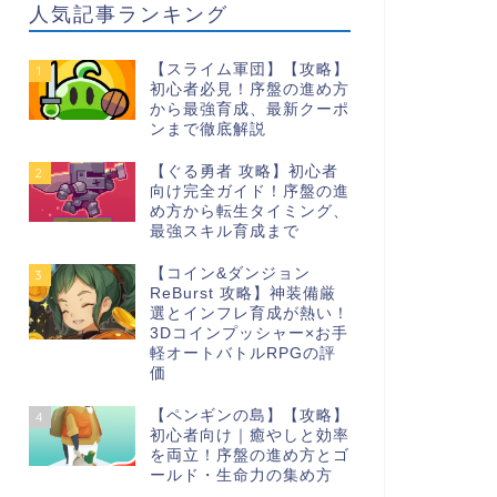
人気記事ランキング
【スライム軍団】【攻略】
1
初心者必見！序盤の進め方
から最強育成、最新クーポ
ンまで徹底解説
【ぐる勇者 攻略】初心者
2
向け完全ガイド！序盤の進
め方から転生タイミング、
最強スキル育成まで
【コイン&ダンジョン
3
ReBurst 攻略】神装備厳
選とインフレ育成が熱い！
3Dコインプッシャー×お手
軽オートバトルRPGの評
価
【ペンギンの島】【攻略】
4
初心者向け｜癒やしと効率
を両立！序盤の進め方とゴ
ールド・生命力の集め方