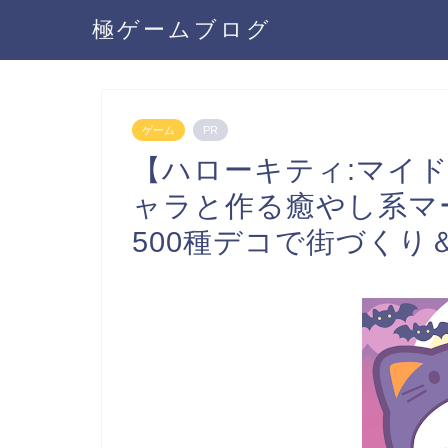
極ゲームブログ
ゲーム
PR
【ハローキティ:マイ
ャラと作る癒やし系マ
500種デコで街づくり