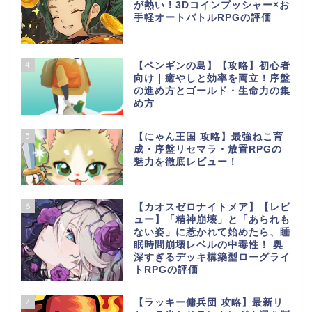
が熱い！3Dコインプッシャー×お
手軽オートバトルRPGの評価
4
【ペンギンの島】【攻略】初心者
向け｜癒やしと効率を両立！序盤
の進め方とゴールド・生命力の集
め方
5
【にゃん王国 攻略】最強ねこ育
成・序盤リセマラ・放置RPGの
魅力を徹底レビュー！
6
【カオスゼロナイトメア】【レビ
ュー】「精神崩壊」と「あられも
ない姿」に惹かれて始めたら、睡
眠時間崩壊レベルの中毒性！ 奥
深すぎるデッキ構築型ローグライ
トRPGの評価
7
【ラッキー傭兵団 攻略】最新リ