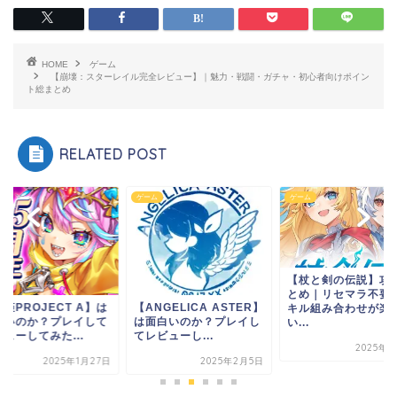
HOME
ゲーム
【崩壊：スターレイル完全レビュー】｜魅力・戦闘・ガチャ・初心者向けポイン
ト総まとめ
RELATED POST
ム
ゲーム
ゲーム
【杖と剣の伝説】攻
とめ｜リセマラ不要
姫PROJECT A】は
【ANGELICA ASTER】
キル組み合わせが楽
白いのか？プレイして
は面白いのか？プレイし
い...
ューしてみた...
てレビューし...
2025年8
2025年1月27日
2025年2月5日