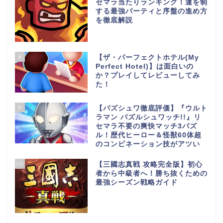
セマラ当たりランキング！運を制
する最強パーティと序盤の進め方
を徹底解説
8
【ザ・パーフェクトホテル(My
Perfect Hotel)】は面白いの
か？プレイしてレビューしてみ
た！
9
【パズシュワ徹底評価】『ウルト
ラマン パズルシュワッチ!!』リ
セマラ不要の爽快マッチ3パズ
ル！歴代ヒーロー＆怪獣60体超
のコンビネーション技がアツい
10
【三國志真戦 攻略完全版】初心
者から中級者へ！勝ち抜くための
最強シーズン戦略ガイド