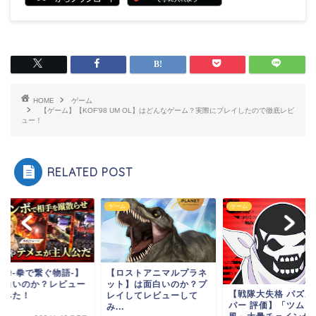
HOME
ゲーム
【ゲーム】【KOF’98 UM OL】はどんなゲーム？実際にプレイしたので徹底レビ
ュー！
RELATED POST
ム
ゲーム
ゲーム
極拳-拳で繋ぐ物語-】
【ロストアニマルプラネ
面白いのか？レビュー
ット】は面白いのか？プ
【戦隊大失格 パズル
てみた！
レイしてレビューして
パー 評価】「ツムツ
み...