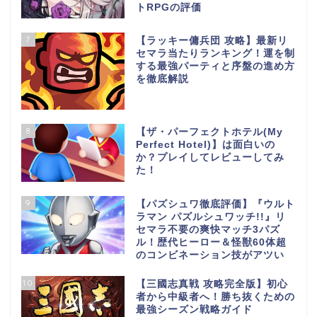
トRPGの評価
7
【ラッキー傭兵団 攻略】最新リ
セマラ当たりランキング！運を制
する最強パーティと序盤の進め方
を徹底解説
8
【ザ・パーフェクトホテル(My
Perfect Hotel)】は面白いの
か？プレイしてレビューしてみ
た！
9
【パズシュワ徹底評価】『ウルト
ラマン パズルシュワッチ!!』リ
セマラ不要の爽快マッチ3パズ
ル！歴代ヒーロー＆怪獣60体超
のコンビネーション技がアツい
10
【三國志真戦 攻略完全版】初心
者から中級者へ！勝ち抜くための
最強シーズン戦略ガイド