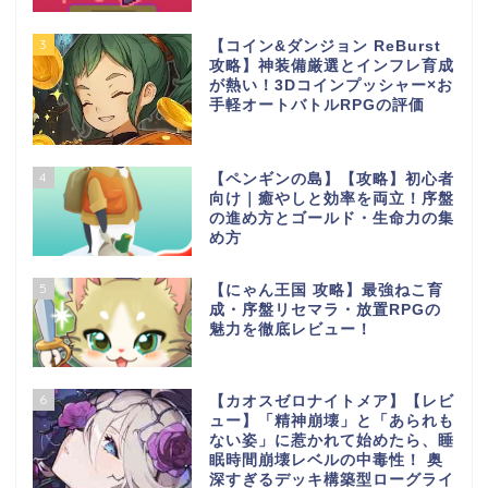
3
【コイン&ダンジョン ReBurst
攻略】神装備厳選とインフレ育成
が熱い！3Dコインプッシャー×お
手軽オートバトルRPGの評価
4
【ペンギンの島】【攻略】初心者
向け｜癒やしと効率を両立！序盤
の進め方とゴールド・生命力の集
め方
5
【にゃん王国 攻略】最強ねこ育
成・序盤リセマラ・放置RPGの
魅力を徹底レビュー！
6
【カオスゼロナイトメア】【レビ
ュー】「精神崩壊」と「あられも
ない姿」に惹かれて始めたら、睡
眠時間崩壊レベルの中毒性！ 奥
深すぎるデッキ構築型ローグライ