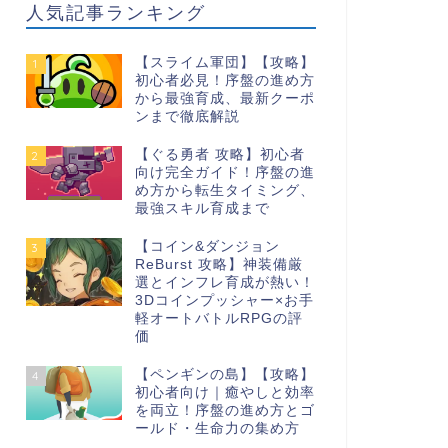
人気記事ランキング
【スライム軍団】【攻略】
1
初心者必見！序盤の進め方
から最強育成、最新クーポ
ンまで徹底解説
【ぐる勇者 攻略】初心者
2
向け完全ガイド！序盤の進
め方から転生タイミング、
最強スキル育成まで
【コイン&ダンジョン
3
ReBurst 攻略】神装備厳
選とインフレ育成が熱い！
3Dコインプッシャー×お手
軽オートバトルRPGの評
価
【ペンギンの島】【攻略】
4
初心者向け｜癒やしと効率
を両立！序盤の進め方とゴ
ールド・生命力の集め方