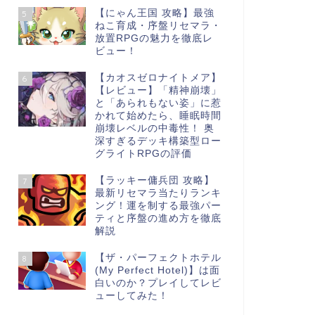
【にゃん王国 攻略】最強
5
ねこ育成・序盤リセマラ・
放置RPGの魅力を徹底レ
ビュー！
【カオスゼロナイトメア】
6
【レビュー】「精神崩壊」
と「あられもない姿」に惹
かれて始めたら、睡眠時間
崩壊レベルの中毒性！ 奥
深すぎるデッキ構築型ロー
グライトRPGの評価
【ラッキー傭兵団 攻略】
7
最新リセマラ当たりランキ
ング！運を制する最強パー
ティと序盤の進め方を徹底
解説
【ザ・パーフェクトホテル
8
(My Perfect Hotel)】は面
白いのか？プレイしてレビ
ューしてみた！