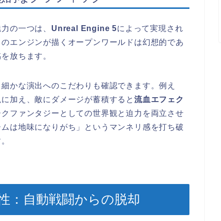
魅力の一つは、
Unreal Engine 5
によって実現され
このエンジンが描くオープンワールドは幻想的であ
感を放ちます。
、細かな演出へのこだわりも確認できます。例え
現に加え、敵にダメージが蓄積すると
流血エフェク
ークファンタジーとしての世界観と迫力を両立させ
ームは地味になりがち」というマンネリ感を打ち破
す。
新性：自動戦闘からの脱却