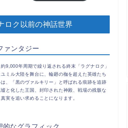
グナロク以前の神話世界
クファンタジー
約9,000年周期で繰り返される終末「ラグナロク」
はユミル大陸を舞台に、輪廻の枷を超えた英雄たち
心は、「黒のヴァルキリー」と呼ばれる痕跡を追跡
廃墟と化した王国、封印された神殿、戦場の残骸な
と真実を追い求めることになります。
による幻想的なグラフィック