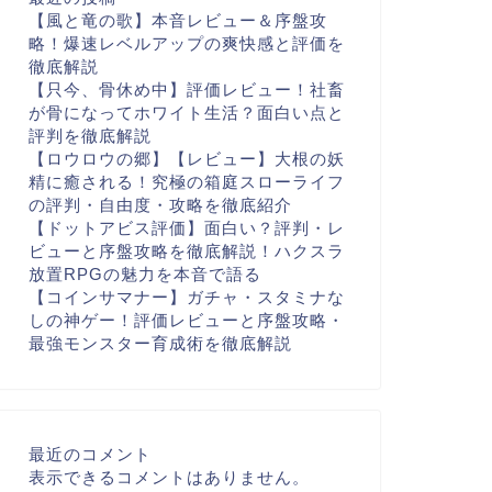
【風と竜の歌】本音レビュー＆序盤攻
略！爆速レベルアップの爽快感と評価を
徹底解説
【只今、骨休め中】評価レビュー！社畜
が骨になってホワイト生活？面白い点と
評判を徹底解説
【ロウロウの郷】【レビュー】大根の妖
精に癒される！究極の箱庭スローライフ
の評判・自由度・攻略を徹底紹介
【ドットアビス評価】面白い？評判・レ
ビューと序盤攻略を徹底解説！ハクスラ
放置RPGの魅力を本音で語る
【コインサマナー】ガチャ・スタミナな
しの神ゲー！評価レビューと序盤攻略・
最強モンスター育成術を徹底解説
最近のコメント
表示できるコメントはありません。