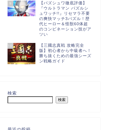
【パズシュワ徹底評価】
9
『ウルトラマン パズルシ
ュワッチ!!』リセマラ不要
の爽快マッチ3パズル！歴
代ヒーロー＆怪獣60体超
のコンビネーション技がア
ツい
【三國志真戦 攻略完全
10
版】初心者から中級者へ！
勝ち抜くための最強シーズ
ン戦略ガイド
検索
検索
最近の投稿