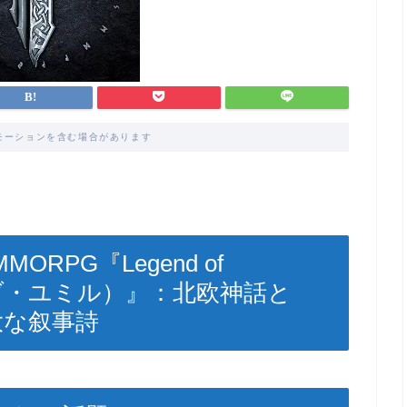
モーションを含む場合があります
RPG『Legend of
ブ・ユミル）』：北欧神話と
大な叙事詩