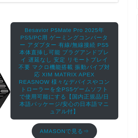
Besavior P5Mate Pro 2025年
PS5/PC用 ゲーミングコンバータ
ー アダプター 有線/無線接続 PS5
本体直挿し可能 プラグアンドプレ
イ 遅延なし 安定 リモートプレイ
不要 マクロ機能搭載 振動バイブ対
応 XIM MATRIX APEX
REASNOW 様々なデバイスやコン
トローラーを全PS5ゲームソフト
で使用可能にする【国内正規品/日
本語パッケージ/安心の日本語マニ
ュアル付】
AMASONで見る⇒