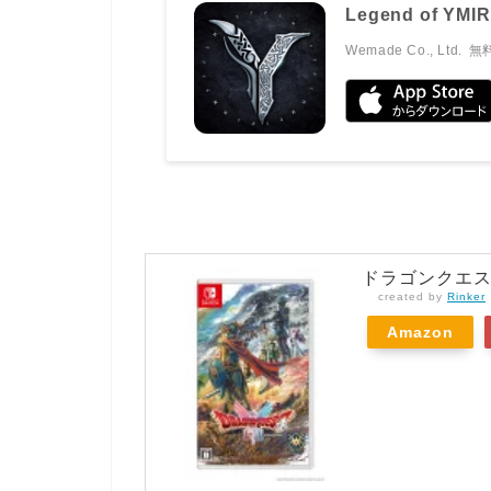
Legend of YMIR
Wemade Co., Ltd.
無
ドラゴンクエスト
created by
Rinker
Amazon