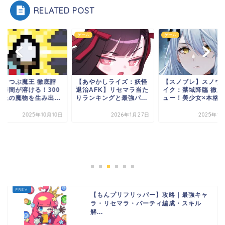
RELATED POST
ム
ゲーム
ゲーム
ひまつぶ魔王 徹底評
【あやかしライズ：妖怪
【スノブレ】スノウ
】時間が溶ける！300
退治AFK】リセマラ当た
イク：禁域降臨 徹底
以上の魔物を生み出...
りランキングと最強パ...
ュー！美少女×本格3..
2025年10月10日
2026年1月27日
2025年1
【もんプリフリッパー】攻略｜最強キャ
ラ・リセマラ・パーティ編成・スキル
解...