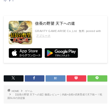
信長の野望 天下への道
GRAVITY GAME ARISE Co.,Ltd.
無料
posted with
アプリーチ
HOME
ゲーム
【信長の野望 天下への道】徹底レビュー｜内政×合戦×武将育成で天下統一！戦
国SLGの決定版