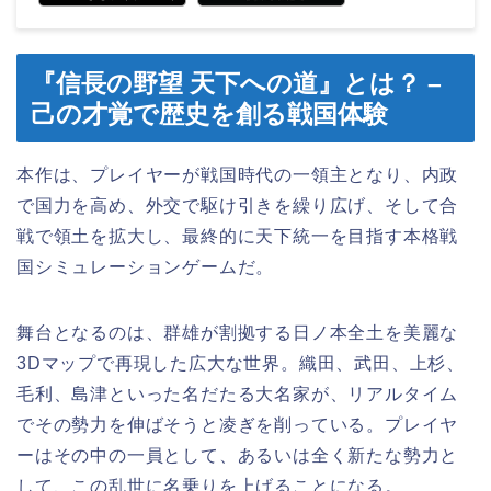
『信長の野望 天下への道』とは？ –
己の才覚で歴史を創る戦国体験
本作は、プレイヤーが戦国時代の一領主となり、内政
で国力を高め、外交で駆け引きを繰り広げ、そして合
戦で領土を拡大し、最終的に天下統一を目指す本格戦
国シミュレーションゲームだ。
舞台となるのは、群雄が割拠する日ノ本全土を美麗な
3Dマップで再現した広大な世界。織田、武田、上杉、
毛利、島津といった名だたる大名家が、リアルタイム
でその勢力を伸ばそうと凌ぎを削っている。プレイヤ
ーはその中の一員として、あるいは全く新たな勢力と
して、この乱世に名乗りを上げることになる。