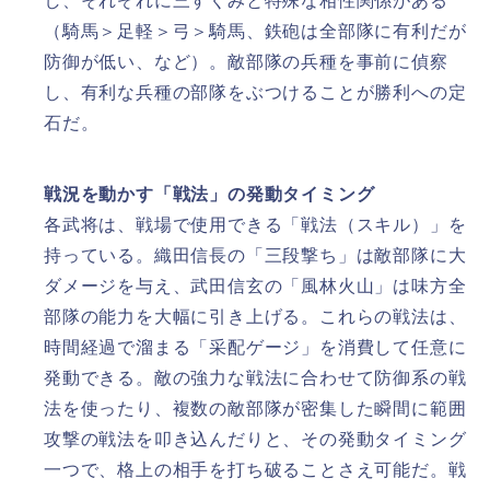
し、それぞれに三すくみと特殊な相性関係がある
（騎馬＞足軽＞弓＞騎馬、鉄砲は全部隊に有利だが
防御が低い、など）。敵部隊の兵種を事前に偵察
し、有利な兵種の部隊をぶつけることが勝利への定
石だ。
戦況を動かす「戦法」の発動タイミング
各武将は、戦場で使用できる「戦法（スキル）」を
持っている。織田信長の「三段撃ち」は敵部隊に大
ダメージを与え、武田信玄の「風林火山」は味方全
部隊の能力を大幅に引き上げる。これらの戦法は、
時間経過で溜まる「采配ゲージ」を消費して任意に
発動できる。敵の強力な戦法に合わせて防御系の戦
法を使ったり、複数の敵部隊が密集した瞬間に範囲
攻撃の戦法を叩き込んだりと、その発動タイミング
一つで、格上の相手を打ち破ることさえ可能だ。戦