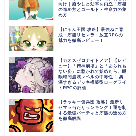
向け｜癒やしと効率を両立！序盤
の進め方とゴールド・生命力の集
め方
5
【にゃん王国 攻略】最強ねこ育
成・序盤リセマラ・放置RPGの
魅力を徹底レビュー！
6
【カオスゼロナイトメア】【レビ
ュー】「精神崩壊」と「あられも
ない姿」に惹かれて始めたら、睡
眠時間崩壊レベルの中毒性！ 奥
深すぎるデッキ構築型ローグライ
トRPGの評価
7
【ラッキー傭兵団 攻略】最新リ
セマラ当たりランキング！運を制
する最強パーティと序盤の進め方
を徹底解説