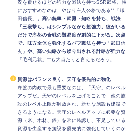
況を覆せるほどの強力な戦法を持つSSR武将。特
におすすめなのは、やはり主人公格である**「織
田信長」
。高い統率・武勇・知略を持ち、戦法
「三段撃ち」はシンプルながら超強力。彼がいる
だけで序盤の合戦の難易度が劇的に下がる。次点
で、味方全体を強化するバフ戦法を持つ
「武田信
玄」
や、高い知略から繰り出される計略が強力な
「毛利元就」**も大当たりと言えるだろう。
資源はバランス良く、天守を優先的に強化
序盤の内政で最も重要なのは、「天守」のレベル
アップだ。天守のレベルを上げることで、他の施
設のレベル上限が解放され、新たな施設も建設で
きるようになる。天守のレベルアップに必要な資
源（米、木材、鉄）を常に確認し、不足している
資源を生産する施設を優先的に強化していくのが