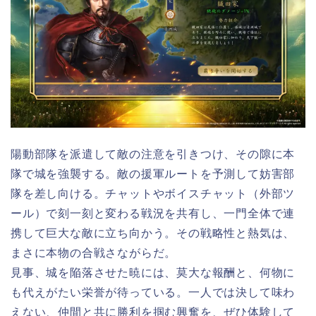
陽動部隊を派遣して敵の注意を引きつけ、その隙に本
隊で城を強襲する。敵の援軍ルートを予測して妨害部
隊を差し向ける。チャットやボイスチャット（外部ツ
ール）で刻一刻と変わる戦況を共有し、一門全体で連
携して巨大な敵に立ち向かう。その戦略性と熱気は、
まさに本物の合戦さながらだ。
見事、城を陥落させた暁には、莫大な報酬と、何物に
も代えがたい栄誉が待っている。一人では決して味わ
えない、仲間と共に勝利を掴む興奮を、ぜひ体験して