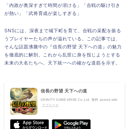
「内政が奥深すぎて時間が溶ける」「合戦の駆け引き
が熱い」「武将育成が楽しすぎる」
SNSには、深夜まで城下町を育て、合戦の采配を振る
うプレイヤーたちの声が溢れている。この記事では、
そんな話題沸騰中の『信長の野望 天下への道』の魅力
を徹底的に解剖。これから乱世に身を投じようとする
未来の大名たちへ、天下統一への確かな道筋を示す。
信長の野望 天下への道
GRAVITY GAME ARISE Co.,Ltd.
無料
posted with
アプリーチ