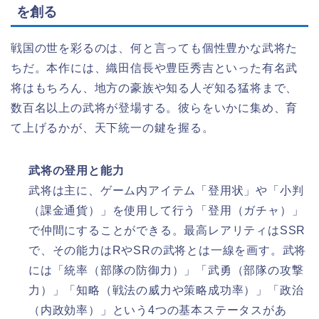
を創る
戦国の世を彩るのは、何と言っても個性豊かな武将た
ちだ。本作には、織田信長や豊臣秀吉といった有名武
将はもちろん、地方の豪族や知る人ぞ知る猛将まで、
数百名以上の武将が登場する。彼らをいかに集め、育
て上げるかが、天下統一の鍵を握る。
武将の登用と能力
武将は主に、ゲーム内アイテム「登用状」や「小判
（課金通貨）」を使用して行う「登用（ガチャ）」
で仲間にすることができる。最高レアリティはSSR
で、その能力はRやSRの武将とは一線を画す。武将
には「統率（部隊の防御力）」「武勇（部隊の攻撃
力）」「知略（戦法の威力や策略成功率）」「政治
（内政効率）」という4つの基本ステータスがあ