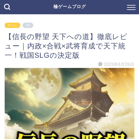
極ゲームブログ
ゲーム
PR
【信長の野望 天下への道】徹底レビ
ュー｜内政×合戦×武将育成で天下統
一！戦国SLGの決定版
2025年6月26日