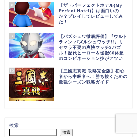
8
【ザ・パーフェクトホテル(My
Perfect Hotel)】は面白いの
か？プレイしてレビューしてみ
た！
9
【パズシュワ徹底評価】『ウルト
ラマン パズルシュワッチ!!』リ
セマラ不要の爽快マッチ3パズ
ル！歴代ヒーロー＆怪獣60体超
のコンビネーション技がアツい
10
【三國志真戦 攻略完全版】初心
者から中級者へ！勝ち抜くための
最強シーズン戦略ガイド
検索
検索