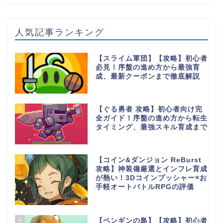
人気記事ランキング
1
【スライム軍団】【攻略】初心者
必見！序盤の進め方から最強育
成、最新クーポンまで徹底解説
2
【ぐる勇者 攻略】初心者向け完
全ガイド！序盤の進め方から転生
タイミング、最強スキル育成まで
3
【コイン&ダンジョン ReBurst
攻略】神装備厳選とインフレ育成
が熱い！3Dコインプッシャー×お
手軽オートバトルRPGの評価
4
【ペンギンの島】【攻略】初心者