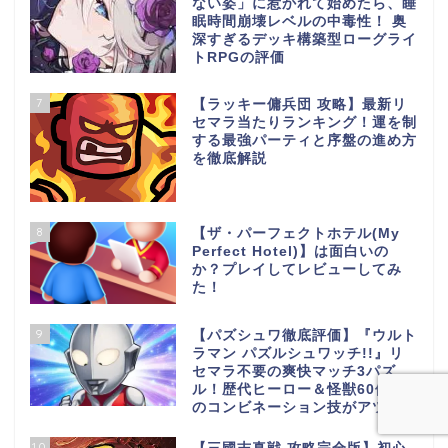
ない姿」に惹かれて始めたら、睡
眠時間崩壊レベルの中毒性！ 奥
深すぎるデッキ構築型ローグライ
トRPGの評価
7
【ラッキー傭兵団 攻略】最新リ
セマラ当たりランキング！運を制
する最強パーティと序盤の進め方
を徹底解説
8
【ザ・パーフェクトホテル(My
Perfect Hotel)】は面白いの
か？プレイしてレビューしてみ
た！
9
【パズシュワ徹底評価】『ウルト
ラマン パズルシュワッチ!!』リ
セマラ不要の爽快マッチ3パズ
ル！歴代ヒーロー＆怪獣60体超
のコンビネーション技がアツい
10