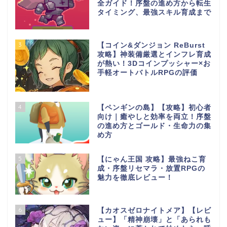
全ガイド！序盤の進め方から転生
タイミング、最強スキル育成まで
3
【コイン&ダンジョン ReBurst
攻略】神装備厳選とインフレ育成
が熱い！3Dコインプッシャー×お
手軽オートバトルRPGの評価
4
【ペンギンの島】【攻略】初心者
向け｜癒やしと効率を両立！序盤
の進め方とゴールド・生命力の集
め方
5
【にゃん王国 攻略】最強ねこ育
成・序盤リセマラ・放置RPGの
魅力を徹底レビュー！
6
【カオスゼロナイトメア】【レビ
ュー】「精神崩壊」と「あられも