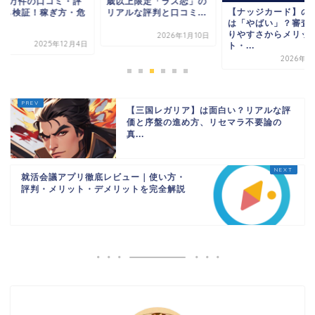
？1万件の口コミ・評
歳以上限定「ラス恋」の
【ナッジカード】の
から検証！稼ぎ方・危
リアルな評判と口コミ...
は「やばい」？審査
.
りやすさからメリッ
2026年1月10日
2025年12月4日
ト・...
2026年2
【三国レガリア】は面白い？リアルな評
価と序盤の進め方、リセマラ不要論の
真...
就活会議アプリ徹底レビュー｜使い方・
評判・メリット・デメリットを完全解説