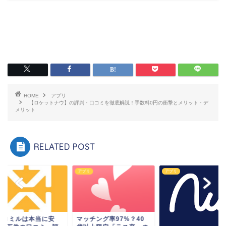
HOME
アプリ
【ロケットナウ】の評判・口コミを徹底解説！手数料0円の衝撃とメリット・デ
メリット
RELATED POST
リ
アプリ
アプリ
クロミルは本当に安
マッチング率97%？40