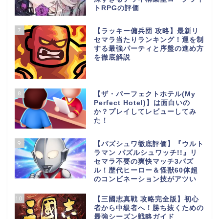
トRPGの評価
7
【ラッキー傭兵団 攻略】最新リ
セマラ当たりランキング！運を制
する最強パーティと序盤の進め方
を徹底解説
8
【ザ・パーフェクトホテル(My
Perfect Hotel)】は面白いの
か？プレイしてレビューしてみ
た！
9
【パズシュワ徹底評価】『ウルト
ラマン パズルシュワッチ!!』リ
セマラ不要の爽快マッチ3パズ
ル！歴代ヒーロー＆怪獣60体超
のコンビネーション技がアツい
10
【三國志真戦 攻略完全版】初心
者から中級者へ！勝ち抜くための
最強シーズン戦略ガイド