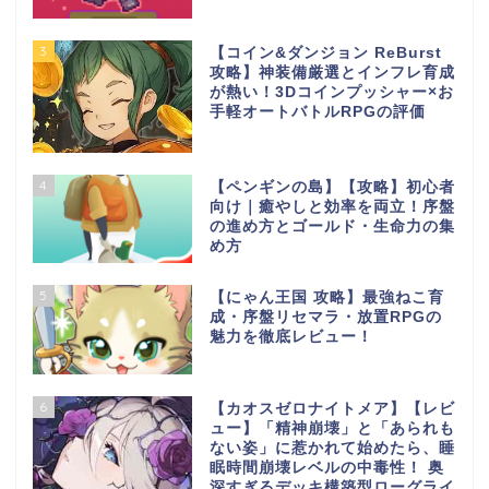
3
【コイン&ダンジョン ReBurst
攻略】神装備厳選とインフレ育成
が熱い！3Dコインプッシャー×お
手軽オートバトルRPGの評価
4
【ペンギンの島】【攻略】初心者
向け｜癒やしと効率を両立！序盤
の進め方とゴールド・生命力の集
め方
5
【にゃん王国 攻略】最強ねこ育
成・序盤リセマラ・放置RPGの
魅力を徹底レビュー！
6
【カオスゼロナイトメア】【レビ
ュー】「精神崩壊」と「あられも
ない姿」に惹かれて始めたら、睡
眠時間崩壊レベルの中毒性！ 奥
深すぎるデッキ構築型ローグライ