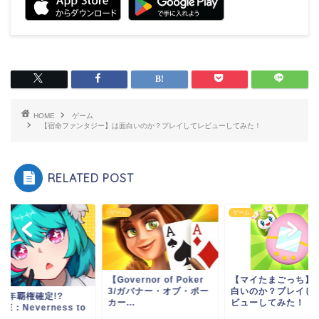
HOME
ゲーム
【宿命ファンタジー】は面白いのか？プレイしてレビューしてみた！
RELATED POST
ム
ゲーム
ゲーム
【Governor of Poker
【マイたまごっち】
3/ガバナー・オブ・ポー
白いのか？プレイし
26年覇権確定!?
カー...
ビューしてみた！
TE：Neverness to
r...