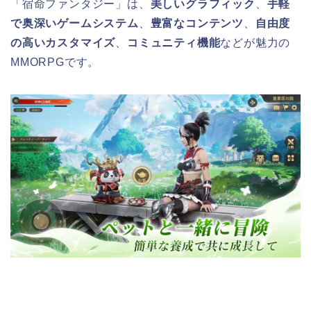
「宿命ファンタジー」は、
美しいグラフィック
、
手軽
で奥深いゲームシステム
、
豊富なコンテンツ
、
自由度
の高いカスタマイズ
、
コミュニティ機能
などが魅力の
MMORPGです。