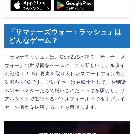
「サマナーズウォー：ラッシュ」は
どんなゲーム？
「サマナラッシュ」は、Com2uSが誇る「サマナーズ
ウォー」の世界観をベースに、全く新しいリアルタイ
ム戦略（RTS）要素を取り入れたスマートフォン向け
対戦型RPGです。プレイヤーは召喚士として、お馴染
みのモンスターたちで構成されたデッキを駆使し、リ
アルタイムで進行するバトルフィールドで相手プレイ
ヤーの拠点を破壊することを目指します。