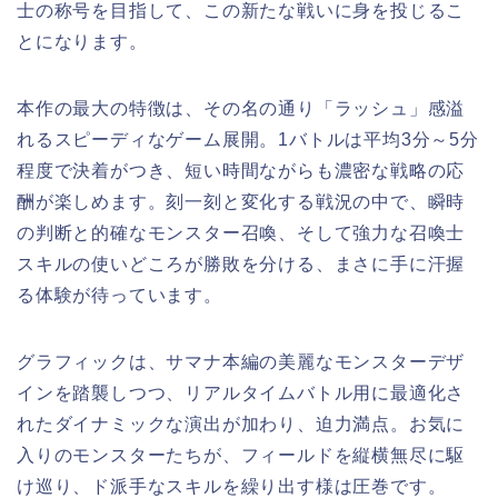
士の称号を目指して、この新たな戦いに身を投じるこ
とになります。
本作の最大の特徴は、その名の通り「ラッシュ」感溢
れるスピーディなゲーム展開。1バトルは平均3分～5分
程度で決着がつき、短い時間ながらも濃密な戦略の応
酬が楽しめます。刻一刻と変化する戦況の中で、瞬時
の判断と的確なモンスター召喚、そして強力な召喚士
スキルの使いどころが勝敗を分ける、まさに手に汗握
る体験が待っています。
グラフィックは、サマナ本編の美麗なモンスターデザ
インを踏襲しつつ、リアルタイムバトル用に最適化さ
れたダイナミックな演出が加わり、迫力満点。お気に
入りのモンスターたちが、フィールドを縦横無尽に駆
け巡り、ド派手なスキルを繰り出す様は圧巻です。