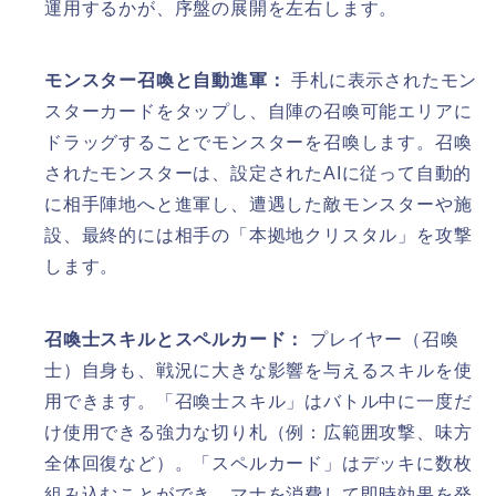
運用するかが、序盤の展開を左右します。
モンスター召喚と自動進軍：
手札に表示されたモン
スターカードをタップし、自陣の召喚可能エリアに
ドラッグすることでモンスターを召喚します。召喚
されたモンスターは、設定されたAIに従って自動的
に相手陣地へと進軍し、遭遇した敵モンスターや施
設、最終的には相手の「本拠地クリスタル」を攻撃
します。
召喚士スキルとスペルカード：
プレイヤー（召喚
士）自身も、戦況に大きな影響を与えるスキルを使
用できます。「召喚士スキル」はバトル中に一度だ
け使用できる強力な切り札（例：広範囲攻撃、味方
全体回復など）。「スペルカード」はデッキに数枚
組み込むことができ、マナを消費して即時効果を発