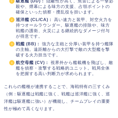
駆逐艦 (DD)：
隠蔽性が高く、魚雷による一撃必
殺や、煙幕による味方の支援、占領ポイントの
確保といった偵察・攪乱役を担います。
巡洋艦 (CL/CA)：
高い速力と装甲、対空火力を
持つオールラウンダー。駆逐艦の排除や、味方
戦艦の護衛、火災による継続的なダメージ付与
が得意です。
戦艦 (BB)：
強力な主砲と分厚い装甲を持つ艦隊
の主軸。遠距離からの大打撃で敵の大型艦を撃
破する火力担当です。
航空母艦 (CV)：
視界外から艦載機を飛ばし、敵
艦を偵察・攻撃する戦略的ユニット。戦局全体
を把握する高い判断力が求められます。
これらの艦種が連携することで、海戦特有の三すくみ
（例：駆逐艦は戦艦に強く、戦艦は巡洋艦に強く、巡
洋艦は駆逐艦に強い）が機能し、チームプレイの重要
性が極めて高くなります。