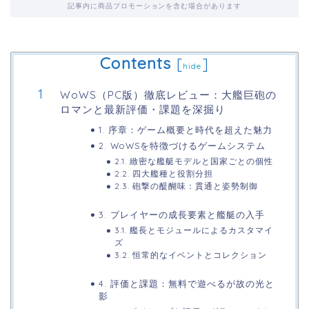
記事内に商品プロモーションを含む場合があります
Contents
[
]
hide
WoWS（PC版）徹底レビュー：大艦巨砲の
ロマンと最新評価・課題を深掘り
1. 序章：ゲーム概要と時代を超えた魅力
2. WoWSを特徴づけるゲームシステム
2.1. 緻密な艦艇モデルと国家ごとの個性
2.2. 四大艦種と役割分担
2.3. 砲撃の醍醐味：貫通と姿勢制御
3. プレイヤーの成長要素と艦艇の入手
3.1. 艦長とモジュールによるカスタマイ
ズ
3.2. 恒常的なイベントとコレクション
4. 評価と課題：無料で遊べるが故の光と
影