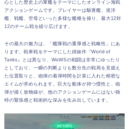
心とした歴史上の軍艦をテーマにしたオンライン海戦
アクションゲームです。プレイヤーは駆逐艦、巡洋
艦、戦艦、空母といった多様な艦種を操り、最大12対
12のチーム戦を繰り広げます。
その最大の魅力は、「艦隊戦の重厚感と戦略性」にあ
ります。戦車戦をテーマにした姉妹作『World of
Tanks』とは異なり、WoWSの戦闘は非常にゆったり
としており、一瞬の判断よりも数分先の戦局を見据え
た位置取りと、砲弾の着弾時間を計算に入れた精密な
エイムが求められます。巨大な船体が持つ慣性と、砲
弾が描く放物線が、他のアクションゲームにはない独
特の緊張感と戦術的な深みを生み出しています。