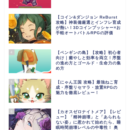
3
【コイン&ダンジョン ReBurst
攻略】神装備厳選とインフレ育成
が熱い！3Dコインプッシャー×お
手軽オートバトルRPGの評価
4
【ペンギンの島】【攻略】初心者
向け｜癒やしと効率を両立！序盤
の進め方とゴールド・生命力の集
め方
5
【にゃん王国 攻略】最強ねこ育
成・序盤リセマラ・放置RPGの
魅力を徹底レビュー！
6
【カオスゼロナイトメア】【レビ
ュー】「精神崩壊」と「あられも
ない姿」に惹かれて始めたら、睡
眠時間崩壊レベルの中毒性！ 奥