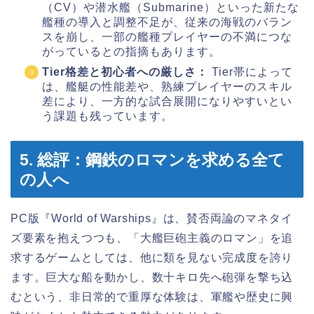
（CV）や潜水艦（Submarine）といった新たな
艦種の導入と調整不足が、従来の海戦のバラン
スを崩し、一部の艦種プレイヤーの不満につな
がっているとの指摘もあります。
Tier格差と初心者への厳しさ：
Tier帯によって
は、艦艇の性能差や、熟練プレイヤーのスキル
差により、一方的な試合展開になりやすいとい
う課題も残っています。
5. 総評：鋼鉄のロマンを求める全て
の人へ
PC版『World of Warships』は、賛否両論のマネタイ
ズ要素を抱えつつも、「大艦巨砲主義のロマン」を追
求するゲームとしては、他に類を見ない完成度を誇り
ます。巨大な船を動かし、数十キロ先へ砲弾を撃ち込
むという、非日常的で重厚な体験は、軍艦や歴史に興