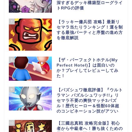
深すぎるデッキ構築型ローグライ
トRPGの評価
7
【ラッキー傭兵団 攻略】最新リ
セマラ当たりランキング！運を制
する最強パーティと序盤の進め方
を徹底解説
8
【ザ・パーフェクトホテル(My
Perfect Hotel)】は面白いの
か？プレイしてレビューしてみ
た！
9
【パズシュワ徹底評価】『ウルト
ラマン パズルシュワッチ!!』リ
セマラ不要の爽快マッチ3パズ
ル！歴代ヒーロー＆怪獣60体超
のコンビネーション技がアツい
10
【三國志真戦 攻略完全版】初心
者から中級者へ！勝ち抜くための